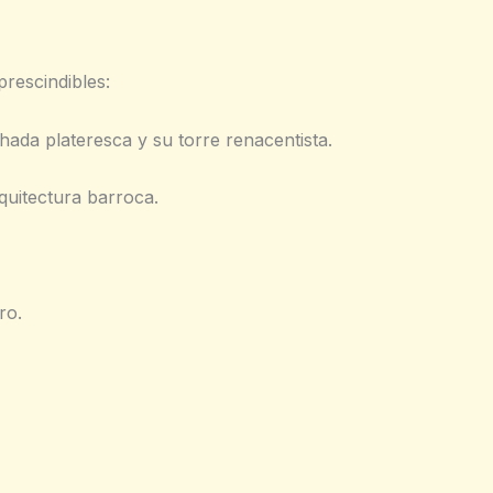
rescindibles:
chada plateresca y su torre renacentista.
quitectura barroca.
ro.