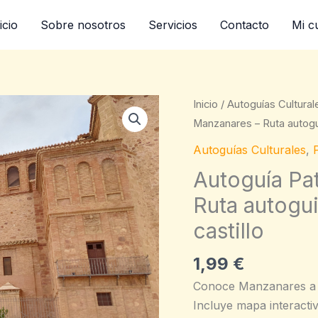
icio
Sobre nosotros
Servicios
Contacto
Mi c
Autoguía
Inicio
/
Autoguías Cultural
Patrimonio
Manzanares – Ruta autoguia
Manzanares
Autoguías Culturales
,
–
Autoguía Pa
Ruta
Ruta autogui
autoguiada
por
castillo
iglesias,
ermitas
1,99
€
y
Conoce Manzanares a tu
castillo
Incluye mapa interactiv
cantidad