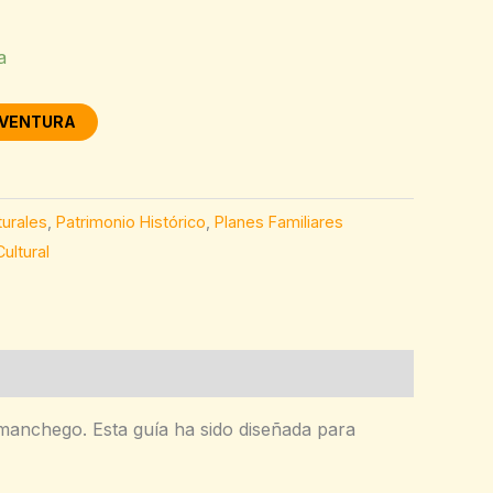
a
AVENTURA
turales
,
Patrimonio Histórico
,
Planes Familiares
ultural
o manchego. Esta guía ha sido diseñada para