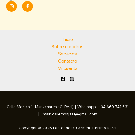
I
F
n
a
s
c
t
e
a
b
g
o
r
o
a
k
m
-
Inicio
f
Sobre nosotros
Servicios
Contacto
Mi cuenta
Calle Monjas 1, Manzanares (C. Real) | Whatsapp: +34 669 741 631
| Email: callemonjas1@gmail.com
Copyright © 2026 La Condesa Carmen Turismo Rural