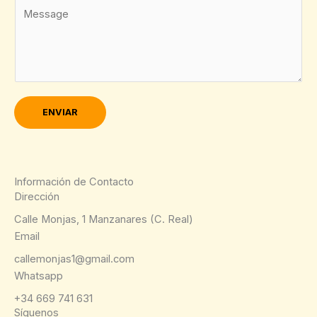
M
i
*
e
l
n
*
s
a
j
e
ENVIAR
*
Información de Contacto
Dirección
Calle Monjas, 1 Manzanares (C. Real)
Email
callemonjas1@gmail.com
Whatsapp
+34 669 741 631
Síguenos