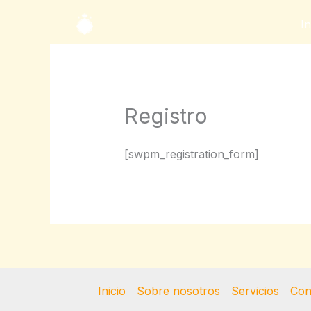
Ir
In
al
contenido
Registro
[swpm_registration_form]
Inicio
Sobre nosotros
Servicios
Con