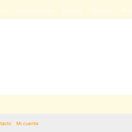
icio
Sobre nosotros
Servicios
Contacto
Mi c
tacto
Mi cuenta